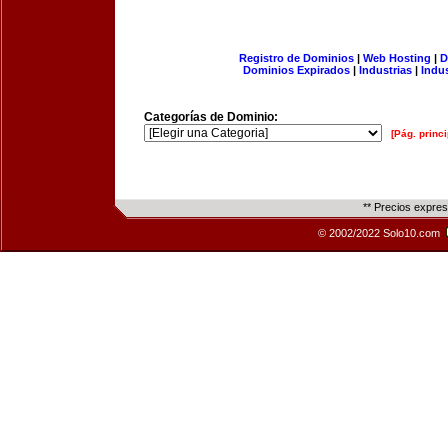
Registro de Dominios
|
Web Hosting
|
D
Dominios Expirados
|
Industrias
|
Indu
Categorías de Dominio:
[Pág. princi
** Precios expre
© 2002/2022 Solo10.com