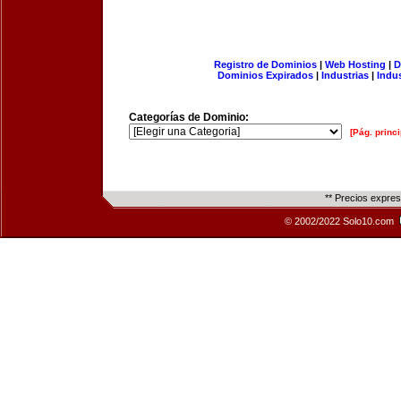
Registro de Dominios
|
Web Hosting
|
D
Dominios Expirados
|
Industrias
|
Indu
Categorías de Dominio:
[Pág. princi
** Precios expre
© 2002/2022 Solo10.com