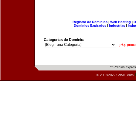
Registro de Dominios
|
Web Hosting
|
D
Dominios Expirados
|
Industrias
|
Indu
Categorías de Dominio:
[Pág. princi
** Precios expre
© 2002/2022 Solo10.com