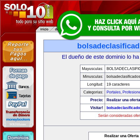
bolsadeclasifica
El dueño de este dominio lo ha
Mayusculas:
BOLSADECLASIFI
Minusculas:
bolsadeclasificado
Longitud:
19 caracteres
Categorias:
Portales
,
Profesion
Precio:
Realizar una oferta
Visitar!
bolsadeclasificad
Serán consideradas ofer
Realizar una Oferta