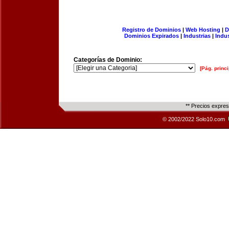
Registro de Dominios
|
Web Hosting
|
D
Dominios Expirados
|
Industrias
|
Indu
Categorías de Dominio:
[Pág. princi
** Precios expre
© 2002/2022 Solo10.com