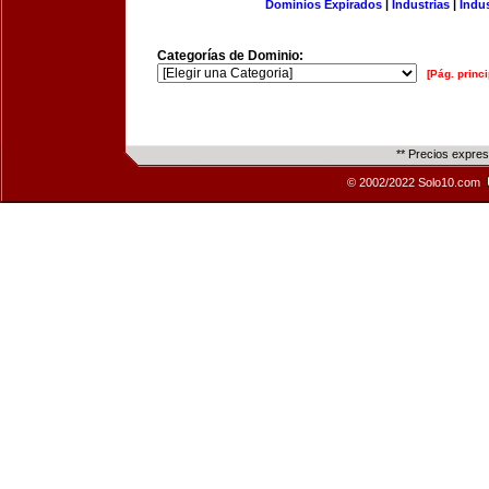
Dominios Expirados
|
Industrias
|
Indu
Categorías de Dominio:
[Pág. princi
** Precios expre
© 2002/2022 Solo10.com