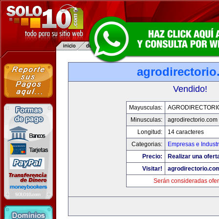
agrodirectori
Vendido!
Mayusculas:
AGRODIRECTORI
Minusculas:
agrodirectorio.com
Longitud:
14 caracteres
Categorias:
Empresas e Industr
Precio:
Realizar una ofert
Visitar!
agrodirectorio.co
Serán consideradas ofer