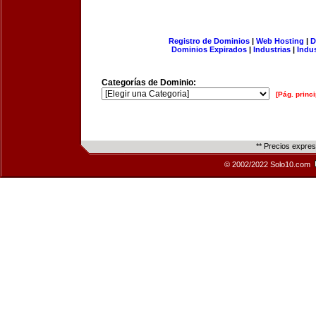
Registro de Dominios
|
Web Hosting
|
D
Dominios Expirados
|
Industrias
|
Indu
Categorías de Dominio:
[Pág. princi
** Precios expre
© 2002/2022 Solo10.com