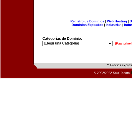
Registro de Dominios
|
Web Hosting
|
D
Dominios Expirados
|
Industrias
|
Indu
Categorías de Dominio:
[Pág. princi
** Precios expre
© 2002/2022 Solo10.com