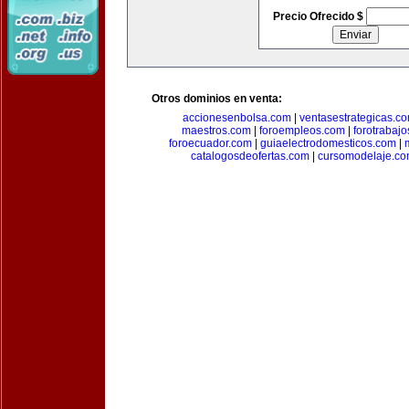
Precio Ofrecido $
Otros dominios en venta:
accionesenbolsa.com
|
ventasestrategicas.c
maestros.com
|
foroempleos.com
|
forotrabaj
foroecuador.com
|
guiaelectrodomesticos.com
|
catalogosdeofertas.com
|
cursomodelaje.c