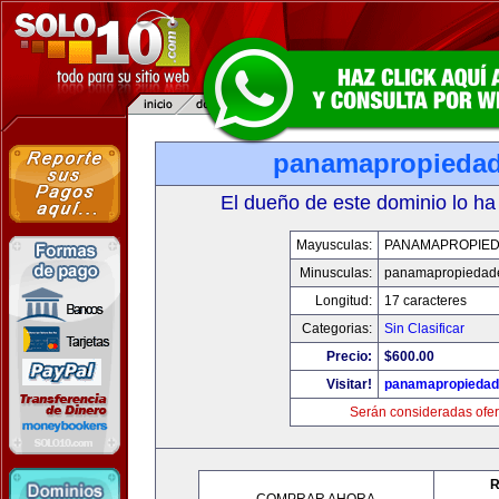
panamapropieda
El dueño de este dominio lo ha
Mayusculas:
PANAMAPROPIE
Minusculas:
panamapropiedad
Longitud:
17 caracteres
Categorias:
Sin Clasificar
Precio:
$600.00
Visitar!
panamapropieda
Serán consideradas ofer
R