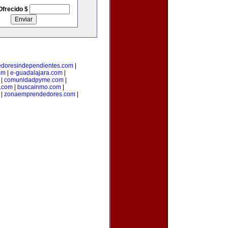
Ofrecido $
doresindependientes.com
|
om
|
e-guadalajara.com
|
|
comunidadpyme.com
|
s.com
|
buscainmo.com
|
|
zonaemprendedores.com
|