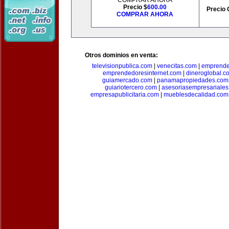
COMPRAR AHORA
Precio $
600.00
Precio 
COMPRAR AHORA
Otros dominios en venta:
televisionpublica.com
|
venecitas.com
|
emprende
emprendedoresinternet.com
|
dineroglobal.c
guiamercado.com
|
panamapropiedades.com
guiariotercero.com
|
asesoriasempresariale
empresapublicitaria.com
|
mueblesdecalidad.com