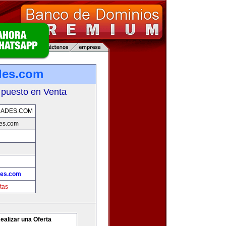
des.com
 puesto en Venta
DADES.COM
es.com
des.com
tas
ealizar una Oferta