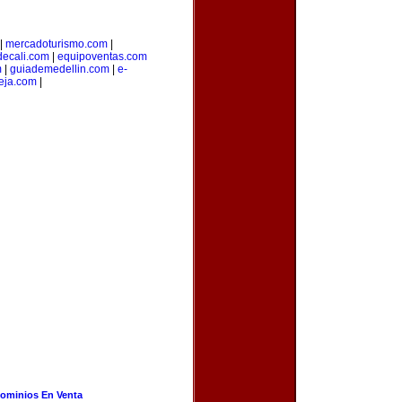
|
mercadoturismo.com
|
decali.com
|
equipoventas.com
m
|
guiademedellin.com
|
e-
eja.com
|
ominios En Venta