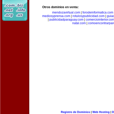
Otros dominios en venta:
mendozavirtual.com
|
forodeinformatica.com
mediosyprensa.com
|
rotulosypublicidad.com
|
guia
|
publicidadparaguay.com
|
comerciointerior.co
natal.com
|
comoencontrarpar
Registro de Dominios
|
Web Hosting
|
D