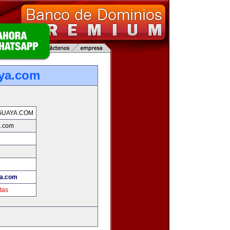
ya.com
GUAYA.COM
a.com
ya.com
tas