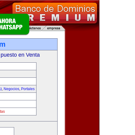
om
 puesto en Venta
s)
,
Negocios
,
Portales
tas