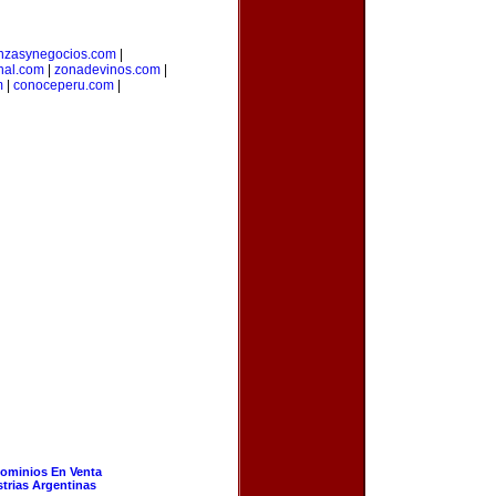
anzasynegocios.com
|
nal.com
|
zonadevinos.com
|
m
|
conoceperu.com
|
ominios En Venta
strias Argentinas