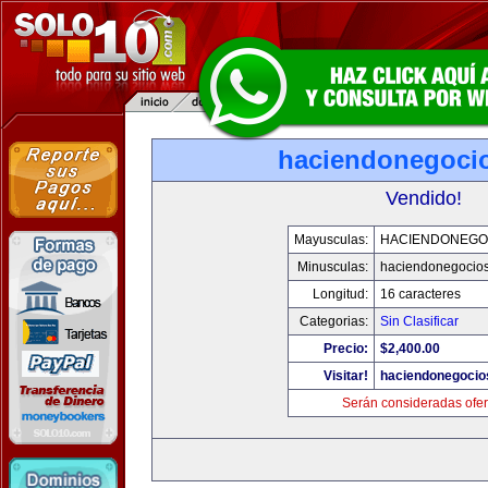
haciendonegoci
Vendido!
Mayusculas:
HACIENDONEGO
Minusculas:
haciendonegocio
Longitud:
16 caracteres
Categorias:
Sin Clasificar
Precio:
$2,400.00
Visitar!
haciendonegocio
Serán consideradas ofer