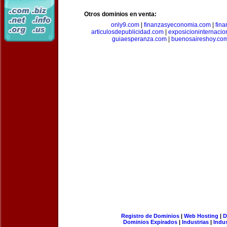
Otros dominios en venta:
only9.com
|
finanzasyeconomia.com
|
fin
articulosdepublicidad.com
|
exposicioninternacio
guiaesperanza.com
|
buenosaireshoy.co
Registro de Dominios
|
Web Hosting
|
D
Dominios Expirados
|
Industrias
|
Indu