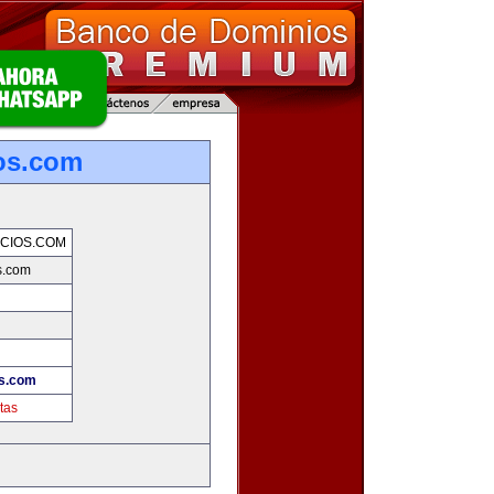
os.com
CIOS.COM
s.com
s.com
tas