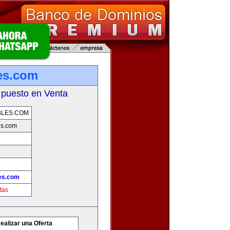
es.com
 puesto en Venta
BLES.COM
s.com
es.com
tas
ealizar una Oferta