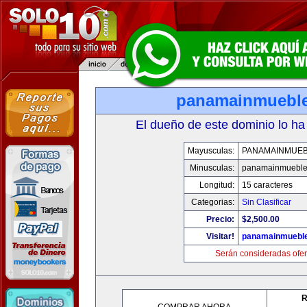
panamainmuebl
El dueño de este dominio lo ha
Mayusculas:
PANAMAINMUE
Minusculas:
panamainmueble
Longitud:
15 caracteres
Categorias:
Sin Clasificar
Precio:
$2,500.00
Visitar!
panamainmuebl
Serán consideradas ofer
R