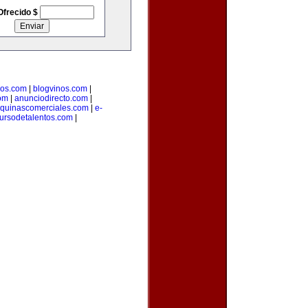
Ofrecido $
ios.com
|
blogvinos.com
|
om
|
anunciodirecto.com
|
quinascomerciales.com
|
e-
ursodetalentos.com
|