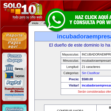
incubadoraempresa
El dueño de este dominio lo ha
Mayusculas:
INCUBADORAEMPR
Minusculas:
incubadoraempresari
Longitud:
21 caracteres
Categorias:
Sin Clasificar
Precio:
$580.00
Visitar!
incubadoraempresar
Serán consideradas ofer
R