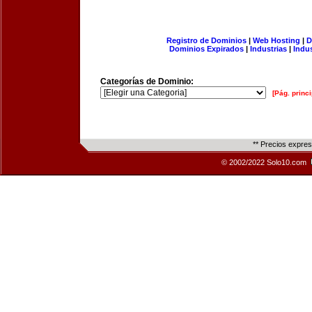
Registro de Dominios
|
Web Hosting
|
D
Dominios Expirados
|
Industrias
|
Indu
Categorías de Dominio:
[Pág. princi
** Precios expre
© 2002/2022 Solo10.com