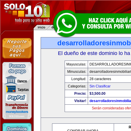
desarrolladoresinmob
El dueño de este dominio lo ha
Mayusculas:
DESARROLLADORESINM
Minusculas:
desarrolladoresinmobilia
Longitud:
28 caracteres
Categorias:
Sin Clasificar
Precio:
$3,500.00
Visitar!
desarrolladoresinmobili
Serán consideradas ofer
R