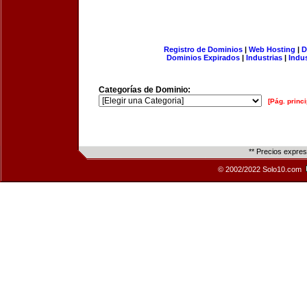
Registro de Dominios
|
Web Hosting
|
D
Dominios Expirados
|
Industrias
|
Indu
Categorías de Dominio:
[Pág. princi
** Precios expre
© 2002/2022 Solo10.com