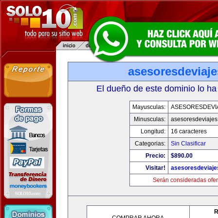
asesoresdeviaj
El dueño de este dominio lo ha
Mayusculas:
ASESORESDEVI
Minusculas:
asesoresdeviaje
Longitud:
16 caracteres
Categorias:
Sin Clasificar
Precio:
$890.00
Visitar!
asesoresdeviaj
Serán consideradas ofer
R