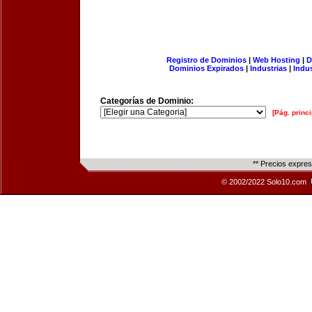
Registro de Dominios
|
Web Hosting
|
D
Dominios Expirados
|
Industrias
|
Indu
Categorías de Dominio:
[Pág. princi
** Precios expre
© 2002/2022 Solo10.com