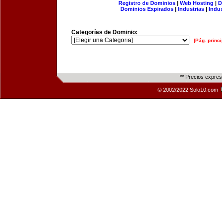
Registro de Dominios
|
Web Hosting
|
D
Dominios Expirados
|
Industrias
|
Indu
Categorías de Dominio:
[Pág. princi
** Precios expre
© 2002/2022 Solo10.com