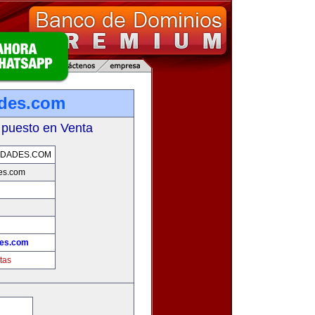
ades.com
 puesto en Venta
EDADES.COM
es.com
!
des.com
tas