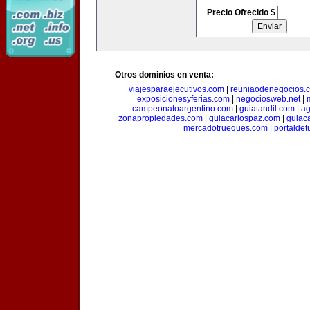
Precio Ofrecido $
Otros dominios en venta:
viajesparaejecutivos.com
|
reuniaodenegocios.
exposicionesyferias.com
|
negociosweb.net
|
campeonatoargentino.com
|
guiatandil.com
|
ag
zonapropiedades.com
|
guiacarlospaz.com
|
guiac
mercadotrueques.com
|
portalde