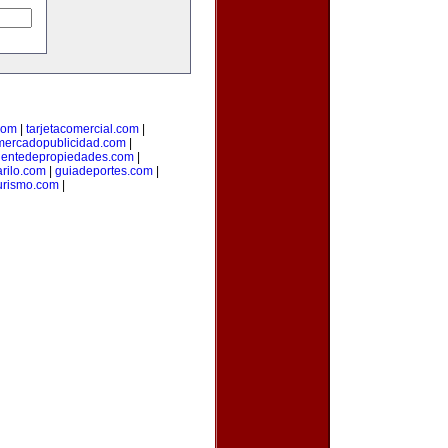
com
|
tarjetacomercial.com
|
mercadopublicidad.com
|
entedepropiedades.com
|
arilo.com
|
guiadeportes.com
|
turismo.com
|