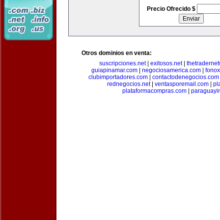
Precio Ofrecido $
Otros dominios en venta:
suscripciones.net
|
exitosos.net
|
thetraderne
guiapinamar.com
|
negociosamerica.com
|
fonox
clubimportadores.com
|
contactodenegocios.com
rednegocios.net
|
ventasporemail.com
|
pl
plataformacompras.com
|
paraguayi