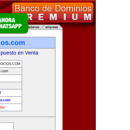
ios.com
 puesto en Venta
OCIOS.COM
s.com
!
os.com
tas