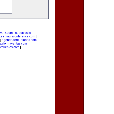
twork.com
|
negocios.io
|
.es
|
multiconference.com
|
|
agendadereuniones.com
|
ataformaventas.com
|
nmuebles.com
|