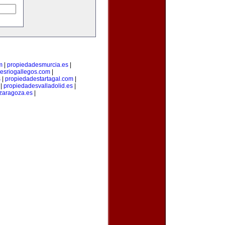
m
|
propiedadesmurcia.es
|
esriogallegos.com
|
s
|
propiedadestartagal.com
|
|
propiedadesvalladolid.es
|
zaragoza.es
|