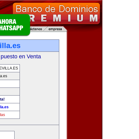
lla.es
 puesto en Venta
VILLA.ES
la.es
ta!
la.es
tas