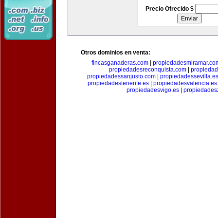
Precio Ofrecido $
Otros dominios en venta:
fincasganaderas.com
|
propiedadesmiramar.co
propiedadesreconquista.com
|
propiedad
propiedadessanjusto.com
|
propiedadessevilla.e
propiedadestenerife.es
|
propiedadesvalencia.es
propiedadesvigo.es
|
propiedades